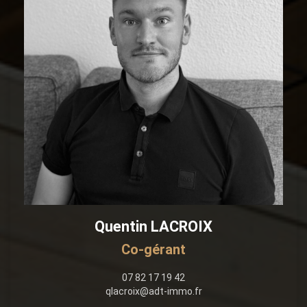
Quentin LACROIX
Co-gérant
07 82 17 19 42
qlacroix@adt-immo.fr