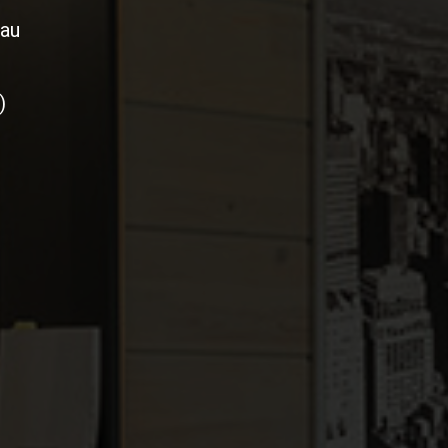
eau
)