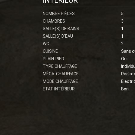
INTÉRIEUR
NOMBRE PIÈCES
5
CHAMBRES
3
SALLE(S) DE BAINS
1
SALLE(S) D'EAU
1
WC
2
CUISINE
Sans c
PLAIN-PIED
Oui
TYPE CHAUFFAGE
Individ
MÉCA. CHAUFFAGE
Radiat
MODE CHAUFFAGE
Electri
ETAT INTÉRIEUR
Bon