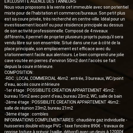
EXCLUSIVITE AGENCE DES TANNEURS
Nous vous proposons à la vente cet immeuble avec son potentiel
mixte pour de l'habitation et commerce/bureaux. Son petit plus
est sa coure privée, très recherché en centre-ville. Idéal pour un
investissement locatif ou pour résidence principale au dessus
de son activité professionnelle. Composé de 4 niveaux
différents, il permet de projeter plusieurs projets puisqu'il sera
vendu libre sur son ensemble. Situé dans une rue à côté de la
place principale, son emplacement est efficace avec du
stationnement facile aux alentours. Le bien comprend une jolie
cave voutée en pierres d'environ 50m2 dont l'accès se fait
depuis la coure intérieure.
COMPOSITION :
-RDC : LOCAL COMMERCIAL 46m2 : entrée, 3 bureaux, WC/point
d'eau, accès coure intérieure
-1er étage : POSSIBILITE CREATION APPARTEMENT 45m2 :
bureau 15m2 avec point d'eau, bureau 23m2, WC, salle de bain
-2ème étage : POSSIBILITE CREATION APPARTEMENT 46m2 :
salle de réunion 23m2, bureau 21m2
-3ème étage : combles
INFORMATIONS COMPLEMENTAIRES : chaudière gaz individuelle -
huisseries double vitrage PVC - taxe foncière 890€ - travaux de
reprise toiture à prévoir (saillie, débord) avec un devis à 12000€.