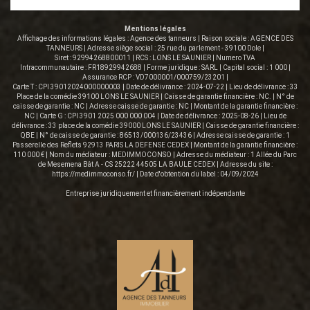
Mentions légales
Affichage des informations légales : Agence des tanneurs | Raison sociale : AGENCE DES
TANNEURS | Adresse siège social : 25 rue du parlement - 39100 Dole |
Siret : 92994268800011 | RCS : LONS LE SAUNIER | Numero TVA
Intracommunautaire : FR18929942688 | Forme juridique : SARL | Capital social : 1 000 |
Assurance RCP : VD7000001/000759/23201 |
Carte T : CPI 39012024000000003 | Date de délivrance : 2024-07-22 | Lieu de délivrance : 33
Place de la comédie 39100 LONS LE SAUNIER | Caisse de garantie financière : NC. | N° de
caisse de garantie : NC | Adresse caisse de garantie : NC | Montant de la garantie financière :
NC | Carte G : CPI 3901 2025 000 000 004 | Date de délivrance : 2025-08-26 | Lieu de
délivrance : 33 place de la comédie 39000 LONS LE SAUNIER | Caisse de garantie financière :
QBE | N° de caisse de garantie : 86513/000136/23436 | Adresse caisse de garantie : 1
Passerelle des Reflets 92913 PARIS LA DEFENSE CEDEX | Montant de la garantie financière :
110 000 € | Nom du médiateur : MEDIMMOCONSO | Adresse du médiateur : 1 Allée du Parc
de Mesemena Bât A - CS 25222 44505 LA BAULE CEDEX | Adresse du site :
https://medimmoconso.fr/
| Date d'obtention du label : 04/09/2024
Entreprise juridiquement et financièrement indépendante