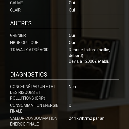
CALME
Oui
CLAIR
Oui
AUTRES
GRENIER
Oui
FIBRE OPTIQUE
Oui
TRAVAUX À PRÉVOIR
Reprise toiture (saillie,
débord).
Devis à 12000€ établi.
DIAGNOSTICS
CONCERNÉ PAR UN ETAT
Non
DES RISQUES ET
POLLUTIONS (ERP)
CONSOMMATION ÉNERGIE
D
FINALE
VALEUR CONSOMMATION
244 kWh/m2 par an
ÉNERGIE FINALE