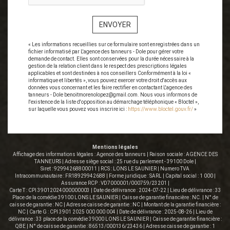
ENVOYER
« Les informations recueillies sur ce formulaire sont enregistrées dans un
fichier informatisé par L'agence des tanneurs - Dole pour gérer votre
demande de contact. Elles sont conservées pour la durée nécessaire à la
gestion de la relation client dans le respect des prescriptions légales
applicables et sont destinées à nos conseillers Conformément à la loi «
informatique et libertés », vous pouvez exercer votre droit d'accès aux
données vous concernant et les faire rectifier en contactant L'agence des
tanneurs - Dole benoitmorenolopez@gmail.com. Nous vous informons de
l'existence de la liste d'opposition au démarchage téléphonique « Bloctel »,
sur laquelle vous pouvez vous inscrire ici :
https://www.bloctel.gouv.fr/
»
Mentions légales
Affichage des informations légales : Agence des tanneurs | Raison sociale : AGENCE DES
TANNEURS | Adresse siège social : 25 rue du parlement - 39100 Dole |
Siret : 92994268800011 | RCS : LONS LE SAUNIER | Numero TVA
Intracommunautaire : FR18929942688 | Forme juridique : SARL | Capital social : 1 000 |
Assurance RCP : VD7000001/000759/23201 |
Carte T : CPI 39012024000000003 | Date de délivrance : 2024-07-22 | Lieu de délivrance : 33
Place de la comédie 39100 LONS LE SAUNIER | Caisse de garantie financière : NC. | N° de
caisse de garantie : NC | Adresse caisse de garantie : NC | Montant de la garantie financière :
NC | Carte G : CPI 3901 2025 000 000 004 | Date de délivrance : 2025-08-26 | Lieu de
délivrance : 33 place de la comédie 39000 LONS LE SAUNIER | Caisse de garantie financière :
QBE | N° de caisse de garantie : 86513/000136/23436 | Adresse caisse de garantie : 1