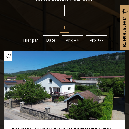
Créer une alerte
1
Trier par :
Date
Prix -/+
Prix +/-