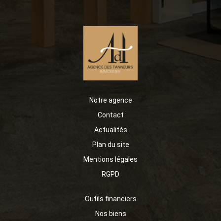
salle d'eau au RDC et deux chambres à l'étage. Les
visuels présents dans l'annonce sont des projections 3D
permettant de mieux se projeter et pouvant être
adaptés selon votre projet. Pour plus d'informations ou
organiser une visite, contactez votre agence Agence des
Tanneurs.
Notre agence
Contact
Actualités
Plan du site
Mentions légales
RGPD
Outils financiers
Nos biens